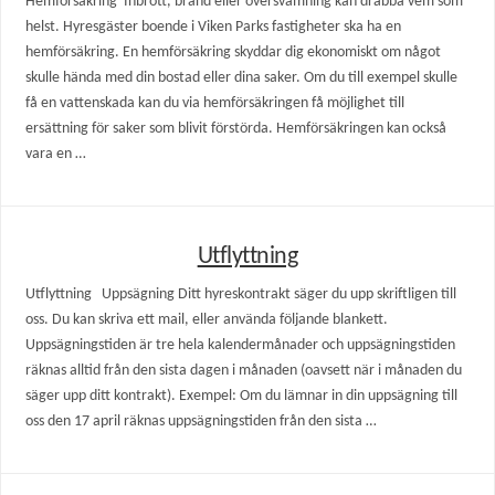
Hemförsäkring Inbrott, brand eller översvämning kan drabba vem som
helst. Hyresgäster boende i Viken Parks fastigheter ska ha en
hemförsäkring. En hemförsäkring skyddar dig ekonomiskt om något
skulle hända med din bostad eller dina saker. Om du till exempel skulle
få en vattenskada kan du via hemförsäkringen få möjlighet till
ersättning för saker som blivit förstörda. Hemförsäkringen kan också
vara en …
Utflyttning
Utflyttning Uppsägning ​Ditt hyreskontrakt säger du upp skriftligen till
oss. Du kan skriva ett mail, eller använda följande blankett.
Uppsägningstiden är tre hela kalendermånader och uppsägningstiden
räknas alltid från den sista dagen i månaden (oavsett när i månaden du
säger upp ditt kontrakt). Exempel: Om du lämnar in din uppsägning till
oss den 17 april räknas uppsägningstiden från den sista …