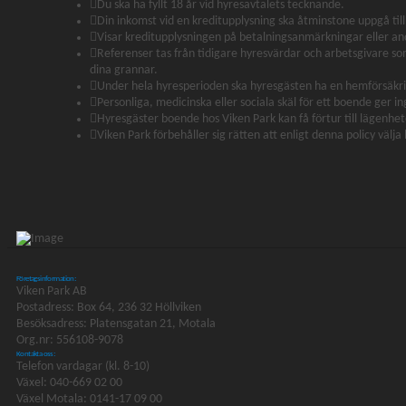
Du ska ha fyllt 18 år vid hyresavtalets tecknande.
Din inkomst vid en kreditupplysning ska åtminstone uppgå ti
Visar kreditupplysningen på betalningsanmärkningar eller an
Referenser tas från tidigare hyresvärdar och arbetsgivare so
dina grannar.
Under hela hyresperioden ska hyresgästen ha en hemförsäkr
Personliga, medicinska eller sociala skäl för ett boende ger in
Hyresgäster boende hos Viken Park kan få förtur till lägenhet
Viken Park förbehåller sig rätten att enligt denna policy välja
Företagsinformation:
Viken Park AB
Postadress: Box 64, 236 32 Höllviken
Besöksadress: Platensgatan 21, Motala
Org.nr: 556108-9078
Kontakta oss:
Telefon vardagar (kl. 8-10)
Växel: 040-669 02 00
Växel Motala: 0141-17 09 00