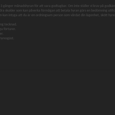
ll 3 gånger månadshyran för att vara godtagbar. Om inte ställer vi krav på god
dra skulder som kan påverka förmågan att betala hyran görs en bedömning utifrån
m kan intyga att du är en ordningsam person som vårdat din lägenhet, skött hyres
ing tecknad.
ga förturer.
er.
 hyresgäst.