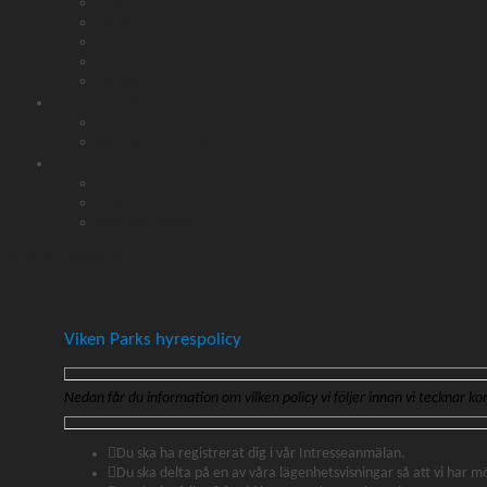
Lokaler
Förråd
Garage/P-plats
Intresseanmälan
Hyrespolicy
För hyresgäster
Information till boende
Service/felanmälan
Om Viken Park
Aktuellt
Viken Park
Våra fastigheter
Home
Hyrespolicy
Viken Parks hyrespolicy
Nedan får du information om vilken policy vi följer innan vi tecknar k
Du ska ha registrerat dig i vår Intresseanmälan.
Du ska delta på en av våra lägenhetsvisningar så att vi har 