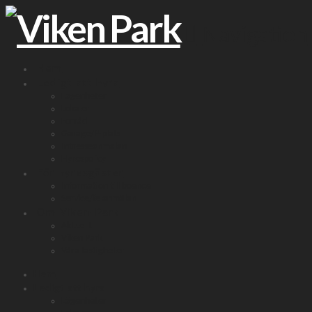
Navigation
Hem
Ledigt att hyra
Lägenheter
Lokaler
Förråd
Garage/P-plats
Intresseanmälan
Hyrespolicy
För hyresgäster
Information till boende
Service/felanmälan
Om Viken Park
Aktuellt
Viken Park
Våra fastigheter
Hem
Ledigt att hyra
Lägenheter