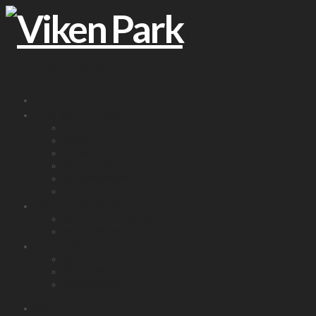
Navigation
Hem
Ledigt att hyra
Lägenheter
Lokaler
Förråd
Garage/P-plats
Intresseanmälan
Hyrespolicy
För hyresgäster
Information till boende
Service/felanmälan
Om Viken Park
Aktuellt
Viken Park
Våra fastigheter
Hem