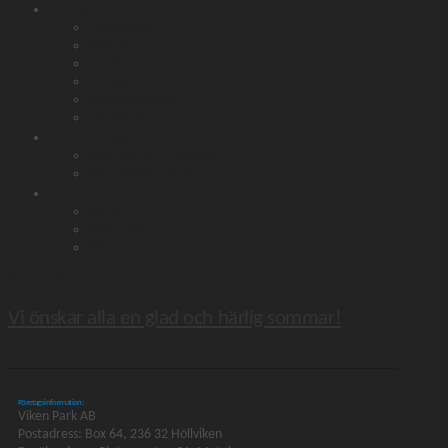
Ledigt att hyra
Lägenheter
Lokaler
Förråd
Garage/P-plats
Intresseanmälan
Hyrespolicy
För hyresgäster
Information till boende
Service/felanmälan
Om Viken Park
Aktuellt
Viken Park
Våra fastigheter
Home
2018
juli
Vi önskar alla en glad och härlig sommar!
Företagsinformation:
Viken Park AB
Postadress: Box 64, 236 32 Höllviken