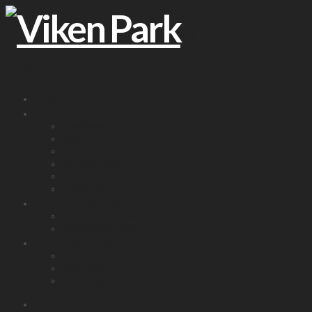
Navigation
Hem
Ledigt att hyra
Lägenheter
Lokaler
Förråd
Garage/P-plats
Intresseanmälan
Hyrespolicy
För hyresgäster
Information till boende
Service/felanmälan
Om Viken Park
Aktuellt
Viken Park
Våra fastigheter
Hem