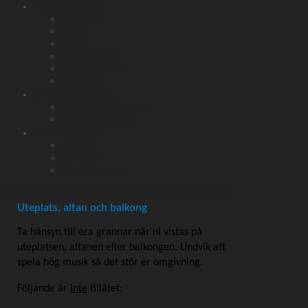
Ledigt att hyra
Lägenheter
Lokaler
Förråd
Garage/P-plats
Intresseanmälan
Hyrespolicy
För hyresgäster
Information till boende
Service/felanmälan
Om Viken Park
Aktuellt
Viken Park
Våra fastigheter
Home
Information till boende
Uteplats, altan och balkong
Uteplats, altan och balkong
Ta hänsyn till era grannar när ni vistas på
uteplatsen, altanen eller balkongen. Undvik att
spela hög musik så det stör er omgivning.
Följande är
inte
tillåtet: