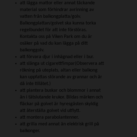
att lägga mattor eller annat täckande
material som förhindrar avrinning av
vatten från balkongplatta/golv.
Balkongplattan/golvet ska kunna torka
regelbundet för att inte förstöras.
Kontakta oss på Viken Park om du är
osäker på vad du kan lägga på ditt
balkonggolv.
att förvara djur i inhägnad eller i bur.
att slänga ut cigarettfimpar(Observera att
rökning på uteplats, altan eller balkong
kan uppfattas störande av grannar och är
då inte tillåtet.)
att plantera buskar och blommor i annat
än i tätslutande krukor. Bildas märken och
fläckar på golvet är hyresgästen skyldig
att återställa golvet vid utflytt.
att montera parabolantenner.
att grilla med annat än elektrisk grill på
balkonger.