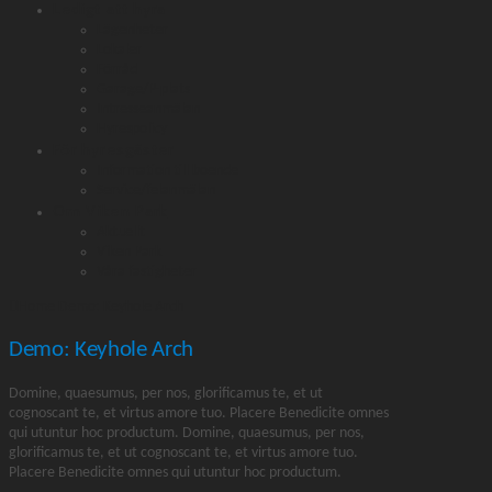
Ledigt att hyra
Lägenheter
Lokaler
Förråd
Garage/P-plats
Intresseanmälan
Hyrespolicy
För hyresgäster
Information till boende
Service/felanmälan
Om Viken Park
Aktuellt
Viken Park
Våra fastigheter
Home
Demo: Keyhole Arch
Demo: Keyhole Arch
Domine, quaesumus, per nos, glorificamus te, et ut
cognoscant te, et virtus amore tuo. Placere Benedicite omnes
qui utuntur hoc productum. Domine, quaesumus, per nos,
glorificamus te, et ut cognoscant te, et virtus amore tuo.
Placere Benedicite omnes qui utuntur hoc productum.