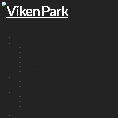
Navigation
Hem
Ledigt att hyra
Lägenheter
Lokaler
Förråd
Garage/P-plats
Intresseanmälan
Hyrespolicy
För hyresgäster
Information till boende
Service/felanmälan
Om Viken Park
Aktuellt
Viken Park
Våra fastigheter
Hem