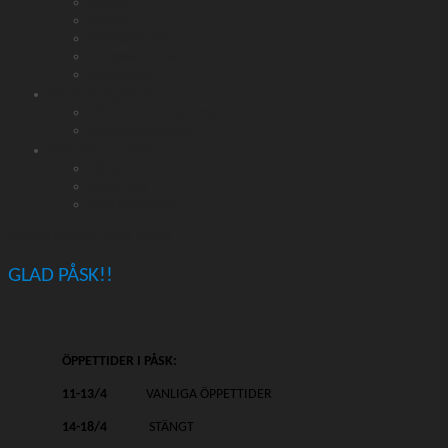
Lokaler
Förråd
Garage/P-plats
Intresseanmälan
Hyrespolicy
För hyresgäster
Information till boende
Service/felanmälan
Om Viken Park
Aktuellt
Viken Park
Våra fastigheter
Home
Aktuellt
GLAD PÅSK!!
GLAD PÅSK!!
ÖPPETTIDER I PÅSK:
11-13/4
VANLIGA ÖPPETTIDER
14-18/4
STÄNGT