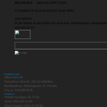
FR.O.M 19/4
VANLIGA ÖPPETTIDER
VI ÖNSKAR ER ALLA EN RIKTIGT GLAD PÅSK!
Journummer
Är du i behov av akut hjälp vid t ex brand, vattenläckage, elledningsb
040-669 02 19
Företagsinformation:
Viken Park AB
Postadress: Box 64, 236 32 Höllviken
Besöksadress: Platensgatan 21, Motala
Org.nr: 556108-9078
Kontakta oss:
Telefon vardagar (kl. 8-10)
Växel: 040-669 02 00
Växel Motala: 0141-17 09 00