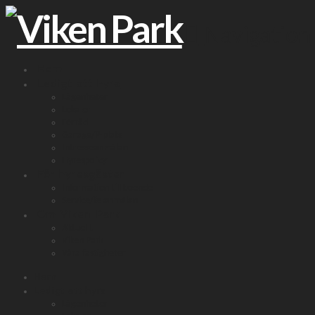
Navigation
Hem
Ledigt att hyra
Lägenheter
Lokaler
Förråd
Garage/P-plats
Intresseanmälan
Hyrespolicy
För hyresgäster
Information till boende
Service/felanmälan
Om Viken Park
Aktuellt
Viken Park
Våra fastigheter
Hem
Ledigt att hyra
Lägenheter